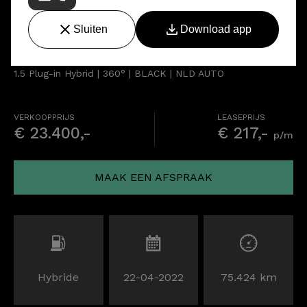
Lynk & Co 01
1.5 Plug-in Hybrid | 360° | BLACK | NLD AUTO
VERKOOPPRIJS
LEASEPRIJS
€ 23.400,-
€ 217,-
p/m
MAAK EEN AFSPRAAK
Hybride
22-04-2022
75.424 km