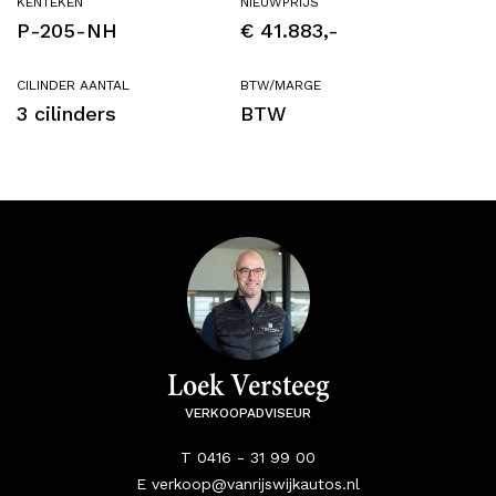
KENTEKEN
NIEUWPRIJS
P-205-NH
€ 41.883,-
CILINDER AANTAL
BTW/MARGE
3 cilinders
BTW
Loek Versteeg
VERKOOPADVISEUR
T 0416 - 31 99 00
E verkoop@vanrijswijkautos.nl