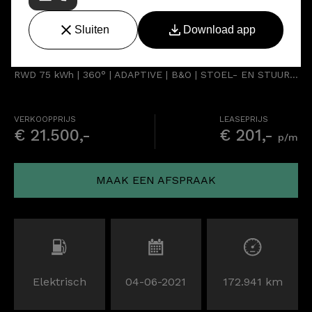
Ford Mustang Mach-E
RWD 75 kWh | 360° | ADAPTIVE | B&O | STOEL- EN STUURVERW.
VERKOOPPRIJS
LEASEPRIJS
€ 21.500,-
€ 201,-
p/m
MAAK EEN AFSPRAAK
Elektrisch
04-06-2021
172.941 km