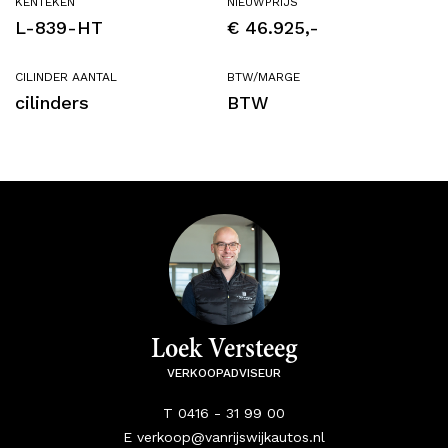
KENTEKEN
NIEUWPRIJS
L-839-HT
€ 46.925,-
CILINDER AANTAL
BTW/MARGE
cilinders
BTW
Loek Versteeg
VERKOOPADVISEUR
T 0416 - 31 99 00
E verkoop@vanrijswijkautos.nl