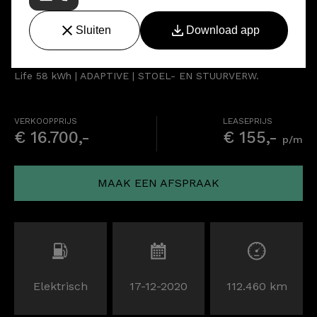
Volkswagen ID.3
Life 58 kWh | ADAPTIVE | STOEL- EN STUURVERW.
VERKOOPPRIJS
LEASEPRIJS
€ 16.700,-
€ 155,-
p/m
MAAK EEN AFSPRAAK
Elektrisch
17-12-2020
112.460 km