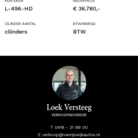
KENTEKEN
NIEUWPRIJS
L-496-HD
€ 36.780,-
CILINDER AANTAL
BTW/MARGE
cilinders
BTW
Loek Versteeg
VERKOOPADVISEUR
T 0416 - 31 99 00
E verkoop@vanrijswijkautos.nl