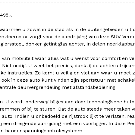
495,-.
aarmee u zowel in de stad als in de buitengebieden uit d
enzinemotor zorgt voor de aandrijving van deze SUV. Verde
giersstoel, donker getint glas achter, in delen neerklapb
 van mobiliteit waar alles wat u wenst voor comfort en vei
? Niet nodig. U weet het precies, dankzij de achteruitrijc
jke instructies. Zo komt u veilig en vlot aan waar u moet z
u ook in deze auto kunt vinden zijn sportstuur met schake
entrale deurvergrendeling met afstandsbediening.
en. U wordt onderweg bijgestaan door technologische hul
 te remmen of bij te sturen. Dat de auto steeds meer take
auto. Indien u onbedoeld de rijstrook lijkt te verlaten, 
j een dreigende aanrijding met een voorligger. In deze Peu
n bandenspanningcontrolesysteem.