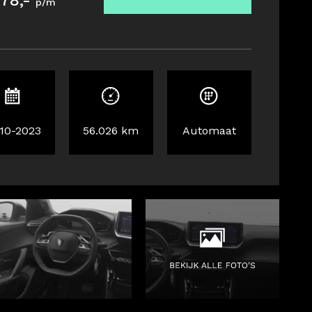
178,-
p/m
-10-2023
56.026 km
Automaat