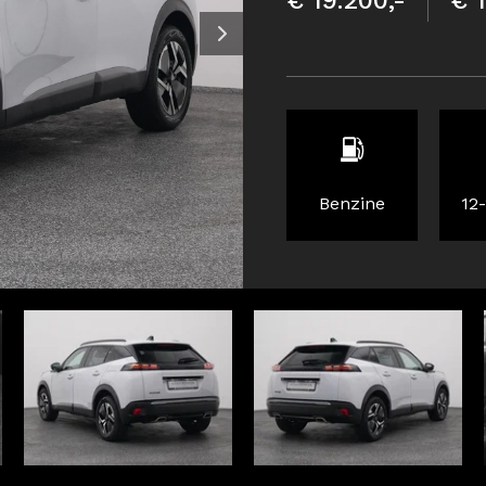
€ 19.200,-
€ 
Benzine
12