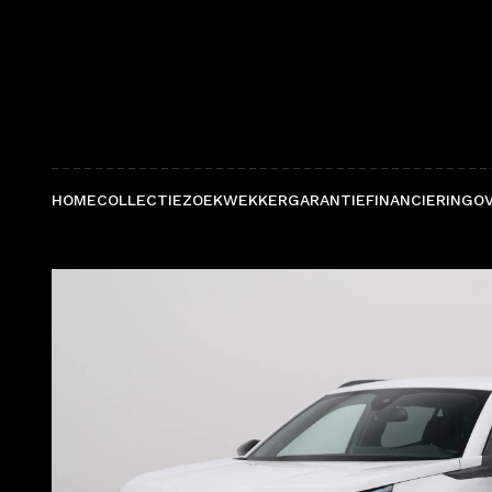
HOME
COLLECTIE
ZOEKWEKKER
GARANTIE
FINANCIERING
O