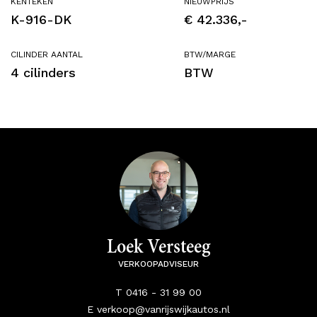
KENTEKEN
NIEUWPRIJS
K-916-DK
€ 42.336,-
CILINDER AANTAL
BTW/MARGE
4 cilinders
BTW
Loek Versteeg
VERKOOPADVISEUR
T 0416 - 31 99 00
E verkoop@vanrijswijkautos.nl