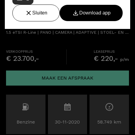
Volkswagen Golf
1.5 eTSI R-Line | PANO | CAMERA | ADAPTIVE | STOEL- EN STUURVERW.
VERKOOPPRIJS
LEASEPRIJS
€ 23.700,-
€ 220,-
p/m
MAAK EEN AFSPRAAK
Benzine
30-11-2020
58.749 km