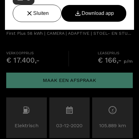
Volkswagen ID.3
First Plus 58 kWh | CAMERA | ADAPTIVE | STOEL- EN STUURVERW.
VERKOOPPRIJS
LEASEPRIJS
€ 17.400,-
€ 166,-
p/m
MAAK EEN AFSPRAAK
Elektrisch
03-12-2020
105.889 km