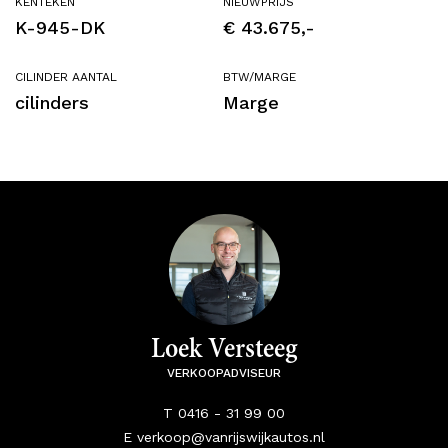
KENTEKEN
NIEUWPRIJS
K-945-DK
€ 43.675,-
CILINDER AANTAL
BTW/MARGE
cilinders
Marge
Loek Versteeg
VERKOOPADVISEUR
T 0416 - 31 99 00
E verkoop@vanrijswijkautos.nl