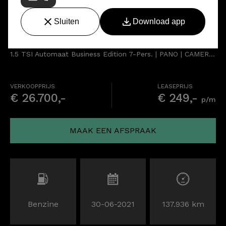
Škoda Kodiaq
1.5 TSI Automaat Business Edition 7-Pers. | PANO | CAMERA | CANTON | STOELVERW.
VERKOOPPRIJS
LEASEPRIJS
€ 26.700,-
€ 249,-
p/m
MAAK EEN AFSPRAAK
Benzine
30-06-2021
137.936 km