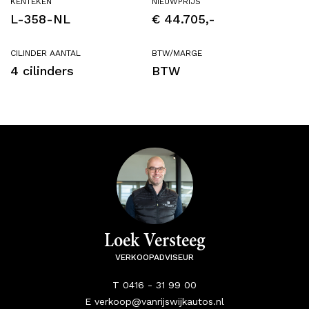
KENTEKEN
NIEUWPRIJS
L-358-NL
€ 44.705,-
CILINDER AANTAL
BTW/MARGE
4 cilinders
BTW
Loek Versteeg
VERKOOPADVISEUR
T 0416 - 31 99 00
E verkoop@vanrijswijkautos.nl