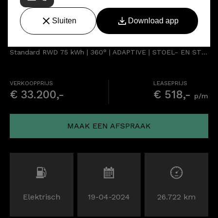
Ford Mustang Mach-E
Standard RWD 75 kWh | 360° | ADAPTIVE | STOEL- EN STUURVERW.
VERKOOPPRIJS
LEASEPRIJS
€ 33.200,-
€ 518,-
p/m
MAAK EEN AFSPRAAK
Elektrisch
19-04-2024
26.722 km