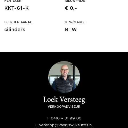
KENTEKEN
NIEUWPRIJS
KKT-61-K
€ 0,-
CILINDER AANTAL
BTW/MARGE
cilinders
BTW
Loek Versteeg
VERKOOPADVISEUR
T 0416 - 31 99 00
E verkoop@vanrijswijkautos.nl