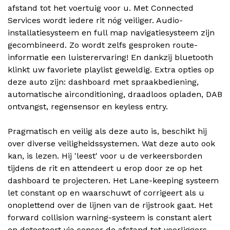
afstand tot het voertuig voor u. Met Connected
Services wordt iedere rit nóg veiliger. Audio-
installatiesysteem en full map navigatiesysteem zijn
gecombineerd. Zo wordt zelfs gesproken route-
informatie een luisterervaring! En dankzij bluetooth
klinkt uw favoriete playlist geweldig. Extra opties op
deze auto zijn: dashboard met spraakbediening,
automatische airconditioning, draadloos opladen, DAB
ontvangst, regensensor en keyless entry.
Pragmatisch en veilig als deze auto is, beschikt hij
over diverse veiligheidssystemen. Wat deze auto ook
kan, is lezen. Hij 'leest' voor u de verkeersborden
tijdens de rit en attendeert u erop door ze op het
dashboard te projecteren. Het Lane-keeping systeem
let constant op en waarschuwt of corrigeert als u
onoplettend over de lijnen van de rijstrook gaat. Het
forward collision warning-systeem is constant alert
en detecteert via sensor de afstand tot voorliggers.