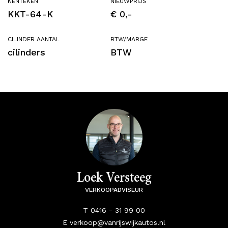
KENTEKEN
NIEUWPRIJS
KKT-64-K
€ 0,-
CILINDER AANTAL
BTW/MARGE
cilinders
BTW
Loek Versteeg
VERKOOPADVISEUR
T 0416 - 31 99 00
E verkoop@vanrijswijkautos.nl