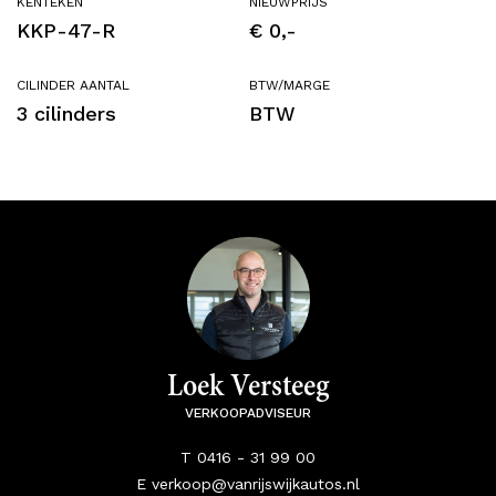
KENTEKEN
NIEUWPRIJS
KKP-47-R
€ 0,-
CILINDER AANTAL
BTW/MARGE
3 cilinders
BTW
Loek Versteeg
VERKOOPADVISEUR
T 0416 - 31 99 00
E verkoop@vanrijswijkautos.nl