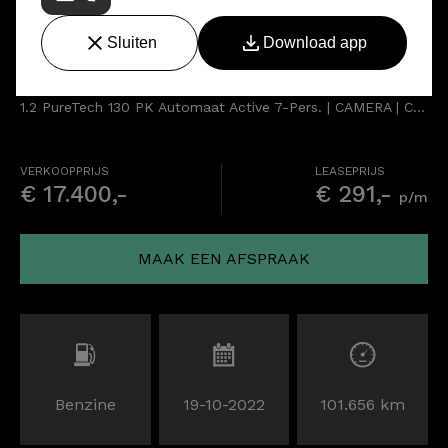
Peugeot 5008
1.2 PureTech 130 PK Automaat Active 7-Pers. | CAMERA | CARPLAY
VERKOOPPRIJS
LEASEPRIJS
€ 17.400,-
€ 291,-
p/m
MAAK EEN AFSPRAAK
Benzine
19-10-2022
101.656 km