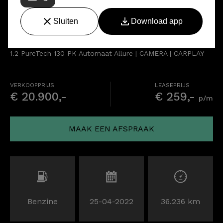
Peugeot 3008
1.2 PureTech 130 PK Automaat Allure | CAMERA | CARPLAY
VERKOOPPRIJS
LEASEPRIJS
€ 20.900,-
€ 259,-
p/m
MAAK EEN AFSPRAAK
Benzine
25-04-2022
36.236 km