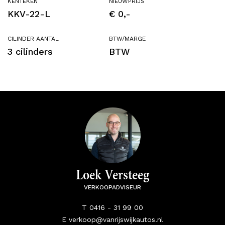
KENTEKEN
NIEUWPRIJS
KKV-22-L
€ 0,-
CILINDER AANTAL
BTW/MARGE
3 cilinders
BTW
Loek Versteeg
VERKOOPADVISEUR
T 0416 - 31 99 00
E verkoop@vanrijswijkautos.nl