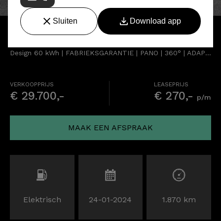
BYD ATTO 3
Design 60 kWh | FABRIEKSGARANTIE | PANO | 360° | ADAPTIVE | STOELVERWARMING
VERKOOPPRIJS
LEASEPRIJS
€ 29.700,-
€ 270,-
p/m
MAAK EEN AFSPRAAK
Elektrisch
24-01-2024
1.870 km