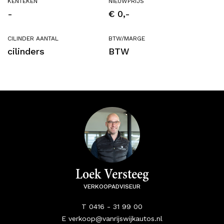
KENTEKEN
NIEUWPRIJS
-
€ 0,-
CILINDER AANTAL
BTW/MARGE
cilinders
BTW
Loek Versteeg
VERKOOPADVISEUR
T 0416 - 31 99 00
E verkoop@vanrijswijkautos.nl