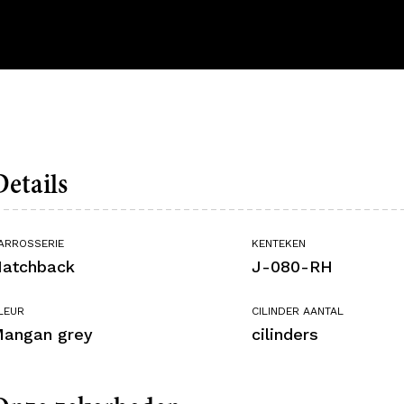
Details
ARROSSERIE
KENTEKEN
atchback
J-080-RH
LEUR
CILINDER AANTAL
angan grey
cilinders