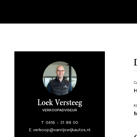
C
H
Loek Versteeg
K
VERKOOPADVISEUR
M
T 0416 - 31 99 00
E verkoop@vanrijswijkautos.nl