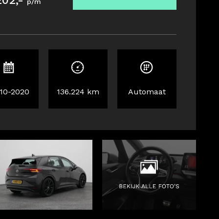
202,-
p/m
-10-2020
136.224 km
Automaat