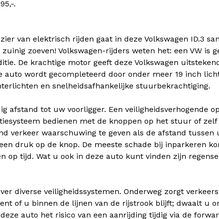
95,-.
ezier van elektrisch rijden gaat in deze Volkswagen ID.3
 het zuinig zoeven! Volkswagen-rijders weten het: een VW i
itie. De krachtige motor geeft deze Volkswagen uitstekend
e auto wordt gecompleteerd door onder meer 19 inch lic
erlichten en snelheidsafhankelijke stuurbekrachtiging.
dig afstand tot uw voorligger. Een veiligheidsverhogende
iesysteem bedienen met de knoppen op het stuur of zelf 
 verkeer waarschuwing te geven als de afstand tussen u 
 een druk op de knop. De meeste schade bij inparkeren kom
op tijd. Wat u ook in deze auto kunt vinden zijn regense
ij over diverse veiligheidssystemen. Onderweg zorgt verke
nt of u binnen de lijnen van de rijstrook blijft; dwaalt 
deze auto het risico van een aanrijding tijdig via de forwar