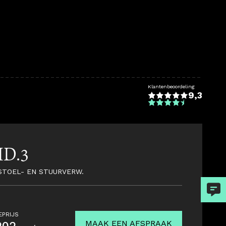
Klantenbeoordeling
9,3
ID.3
| STOEL- EN STUURVERW.
EPRIJS
MAAK EEN AFSPRAAK