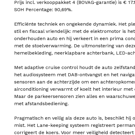
Prijs incl. verkooppakket 4 (BOVAG-garantie) is € 17.1
SOH Percentage: 90,69%.
Efficiënte techniek en ongekende dynamiek. Het pl
stil en fiscaal vriendelijk: met de elektromotor is
onderhouden auto en hij verkeert in een prima cond
met de stoelverwarming. De uitmonstering van dez
hemelbekleding, neerklapbare achterbank, LED-acht
Met adaptive cruise control houdt de auto zelfstan
het audiosysteem met DAB-ontvangst en het navigat
sensoren aan de achterzijde om een achteropkomend
airconditioning verwarmt of koelt het interieur met
Maar de parkeersensoren zien alles en waarschuwen 
met afstandsbediening.
Pragmatisch en veilig als deze auto is, beschikt h
mist. Het Lane-keeping systeem registreert permane
corrigeert de koers. Voor meer veiligheid detecteert 