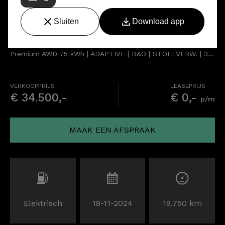
Ford Mustang Mach-E
Premium AWD 75 kWh | ADAPTIVE | B&O | STOELVERW. | 360° | LEDER
VERKOOPPRIJS
LEASEPRIJS
€ 34.500,-
€ 0,-
p/m
MAAK EEN AFSPRAAK
Elektrisch
18-11-2024
19.750 km