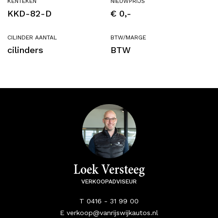
KENTEKEN
NIEUWPRIJS
KKD-82-D
€ 0,-
CILINDER AANTAL
BTW/MARGE
cilinders
BTW
Loek Versteeg
VERKOOPADVISEUR
T 0416 - 31 99 00
E verkoop@vanrijswijkautos.nl