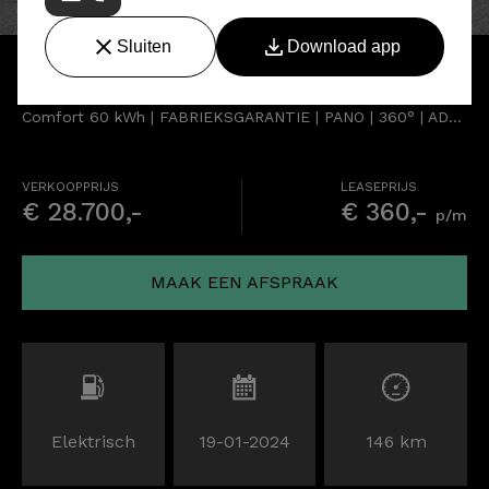
BYD ATTO 3
Comfort 60 kWh | FABRIEKSGARANTIE | PANO | 360° | ADAPTIVE | STOELVERWARMING
VERKOOPPRIJS
LEASEPRIJS
€ 28.700,-
€ 360,-
p/m
MAAK EEN AFSPRAAK
Elektrisch
19-01-2024
146 km