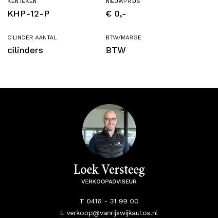
KENTEKEN
NIEUWPRIJS
KHP-12-P
€ 0,-
CILINDER AANTAL
BTW/MARGE
cilinders
BTW
Loek Versteeg
VERKOOPADVISEUR
T 0416 - 31 99 00
E verkoop@vanrijswijkautos.nl